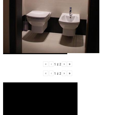
«
‹
›
»
1
z
2
«
‹
›
»
1
z
2