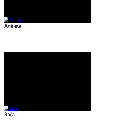
Алёнка
Rača