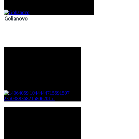
Golianovo