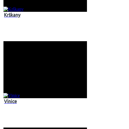
Krškany
Vinice