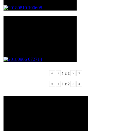
«
‹
›
»
1
z
2
«
‹
›
»
1
z
2