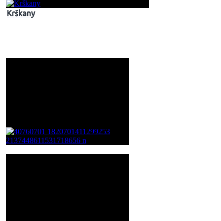
Krškany