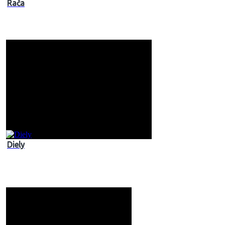
Rača
Diely