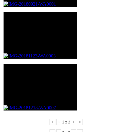
«
‹
›
»
2
z
2