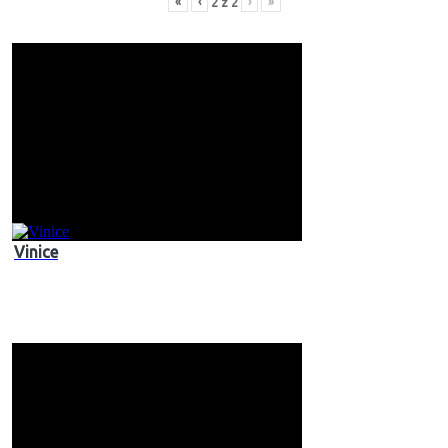
«
‹
›
»
2
z
2
Vinice