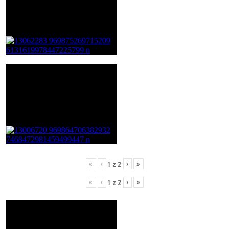
«
‹
›
»
1
z
2
«
‹
›
»
1
z
2