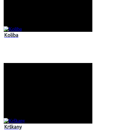
Koliba
Krškany