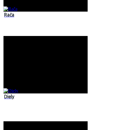
Rača
Diely