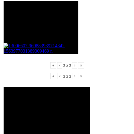
«
‹
›
»
2
z
2
«
‹
›
»
2
z
2