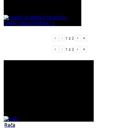
«
‹
›
»
1
z
2
«
‹
›
»
1
z
2
Rača