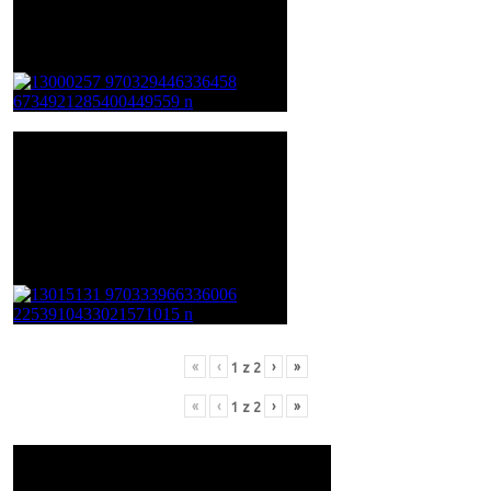
«
‹
›
»
1
z
2
«
‹
›
»
1
z
2