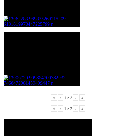
«
‹
›
»
1
z
2
«
‹
›
»
1
z
2