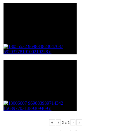
«
‹
›
»
2
z
2