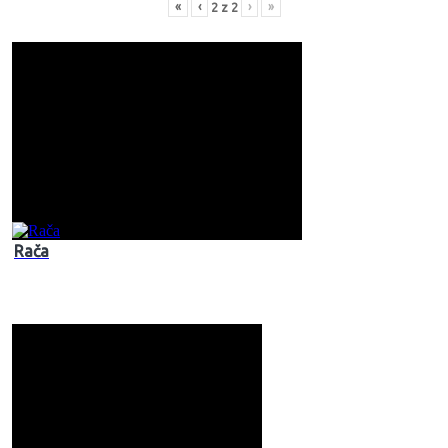
«
‹
›
»
2
z
2
Rača