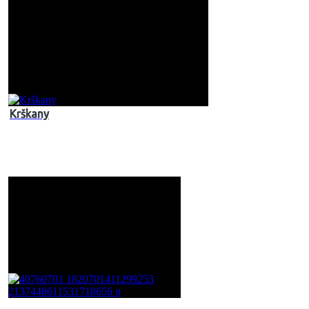
Krškany