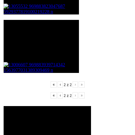
«
‹
›
»
2
z
2
«
‹
›
»
2
z
2