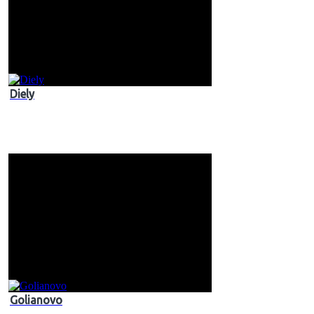
Diely
Golianovo