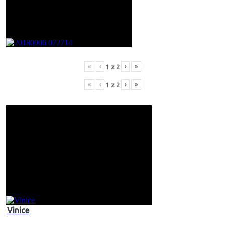
«
‹
›
»
1
z
2
«
‹
›
»
1
z
2
Vinice